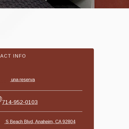
ACT INFO
una reserva
cer
714-952-0103
S Beach Blvd, Anaheim, CA 92804
6