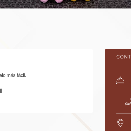
CONT
lo más fácil.
Ha
]
42