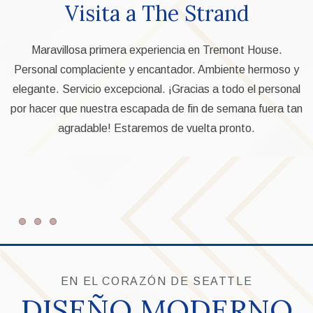
Visita a The Strand
M
Maravillosa primera experiencia en Tremont House.
Personal complaciente y encantador. Ambiente hermoso y
elegante. Servicio excepcional. ¡Gracias a todo el personal
c
por hacer que nuestra escapada de fin de semana fuera tan
d
agradable! Estaremos de vuelta pronto.
Item 1
Item 2
Item 3
EN EL CORAZÓN DE SEATTLE
DISEÑO MODERNO