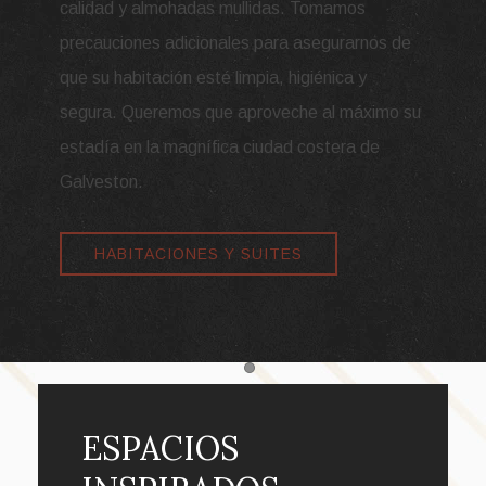
calidad y almohadas mullidas. Tomamos
precauciones adicionales para asegurarnos de
que su habitación esté limpia, higiénica y
segura. Queremos que aproveche al máximo su
estadía en la magnífica ciudad costera de
Galveston.
HABITACIONES Y SUITES
Item 1
ESPACIOS