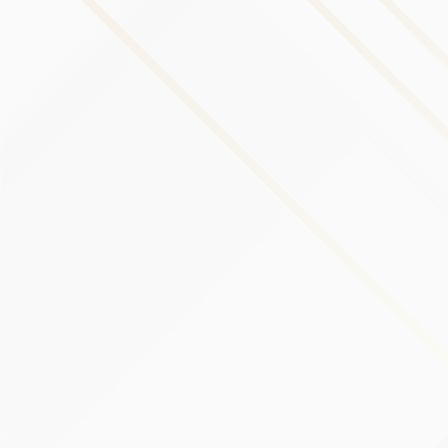
Con proveedores de servicios:
Podemos compartir su
información personal con proveedores de servicios para
monitorear y analizar el uso de nuestro Servicio y para
comunicarnos con usted.
Para transferencias comerciales:
Podemos compartir o
transferir su información personal en relación con, o durante
las negociaciones de, cualquier fusión, venta de activos de
la empresa, financiamiento o adquisición de la totalidad o
parte de nuestro negocio a otra empresa.
Con afiliados:
podemos compartir su información con
nuestros afiliados, en cuyo caso les exigiremos que
respeten esta Política de privacidad. Los afiliados incluyen
nuestra empresa matriz y cualquier otra subsidiaria, socios
de empresas conjuntas u otras empresas que controlamos
o que están bajo control común con nosotros.