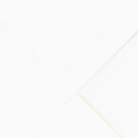
Con socios comerciales:
Podemos compartir su información
con nuestros socios comerciales para ofrecerle ciertos
productos, servicios o promociones.
Con otros usuarios:
cuando Usted comparte información
personal o interactúa de otra manera en áreas públicas con
otros usuarios, dicha información puede ser vista por todos
los usuarios y puede distribuirse públicamente en el
exterior.
Con su consentimiento
: Podemos divulgar su información
personal para cualquier otro propósito con su
consentimiento.