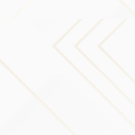
Conservación de sus datos
personales
La Compañía conservará sus Datos Personales
únicamente durante el tiempo que sea necesario para los
fines establecidos en esta Política de Privacidad.
Conservaremos y utilizaremos sus Datos Personales en la
medida necesaria para cumplir con nuestras obligaciones
legales (por ejemplo, si estamos obligados a conservar sus
datos para cumplir con las leyes aplicables), resolver
disputas y hacer cumplir nuestros acuerdos y políticas
legales.
La Compañía también conservará los Datos de uso para
fines de análisis interno. Los Datos de uso generalmente se