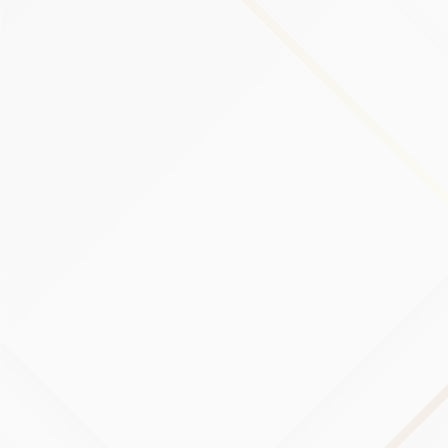
conservan durante un período de tiempo más corto,
excepto cuando estos datos se utilizan para fortalecer la
seguridad o mejorar la funcionalidad de Nuestro Servicio, o
estamos obligados legalmente a conservar estos datos
durante períodos de tiempo más largos.
Transferencia de sus datos
personales
Su información, incluidos los Datos Personales, se procesa
en las oficinas operativas de la Compañía y en cualquier
otro lugar donde se encuentren las partes involucradas en
el procesamiento. Esto significa que esta información
puede transferirse a computadoras ubicadas fuera de su